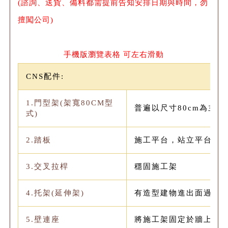
(諮詢、送貨、備料都需提前告知安排日期與時間，勿
擅闖公司)
手機版瀏覽表格 可左右滑動
CNS配件:
1.門型架(架寬80CM型
普遍以尺寸80cm為主45
式)
2.踏板
施工平台，站立平台
3.交叉拉桿
穩固施工架
4.托架(延伸架)
有造型建物進出面過大
5.壁連座
將施工架固定於牆上，