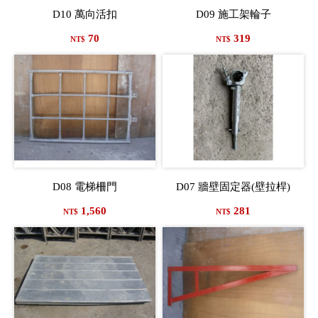
D10 萬向活扣
D09 施工架輪子
70
319
NT$
NT$
D08 電梯柵門
D07 牆壁固定器(壁拉桿)
1,560
281
NT$
NT$