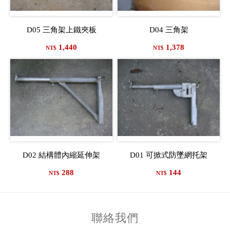
D05 三角架上鐵夾板
D04 三角架
1,440
1,378
NT$
NT$
D02 結構體內縮延伸架
D01 可掀式防墜網托架
288
144
NT$
NT$
聯絡我們