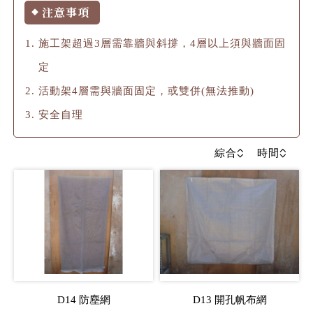
注意事項
◆
施工架超過3層需靠牆與斜撐，4層以上須與牆面固
定
活動架4層需與牆面固定，或雙併(無法推動)
安全自理
綜合
時間
D14 防塵網
D13 開孔帆布網