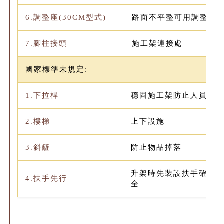
6.調整座(30CM型式)
路面不平整可用調整坐
7.腳柱接頭
施工架連接處
國家標準未規定:
1.下拉桿
穩固施工架防止人員掉
2.樓梯
上下設施
3.斜籬
防止物品掉落
升架時先裝設扶手確保
4.扶手先行
全