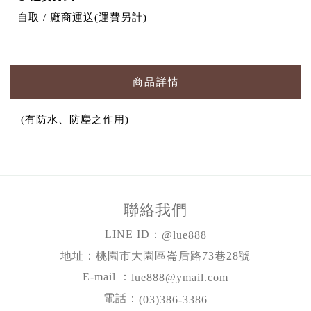
自取 / 廠商運送(運費另計)
商品詳情
(有防水、防塵之作用)
聯絡我們
LINE ID：
@lue888
地址：桃園市大園區崙后路73巷28號
E-mail ：
lue888@ymail.com
電話：
(03)386-3386