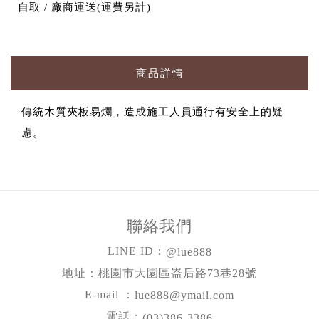
自取 / 廠商運送(運費另計)
商品詳情
傳統木質夾板易爛，造成施工人員通行有安全上的疑
慮。
聯絡我們
LINE ID：
@lue888
地址：桃園市大園區崙后路73巷28號
E-mail ：
lue888@ymail.com
電話：
(03)386-3386