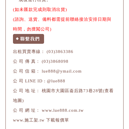
(如未匯款完成則取消出貨)
(諮詢、送貨、備料都需提前聯絡接洽安排日期與
時間，勿擅闖公司)
聯繫我們
◆
出租買賣專線：
(03)3863386
公 司 傳 真： (03)3868098
公 司 信 箱：
lue888@ymail.com
公 司 LINE ID : @lue888
公 司 地 址：
桃園市大園區崙后路73巷28號
(查看
地圖)
公 司 網 址：
www.lue888.com.tw
www.施工架.tw
下載報價單