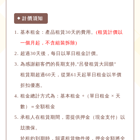
計價須知
◆
基本租金：產品租賃30天的費用。
(租賃計價以
一個月起，不含組裝拆除)
超過30天後，每日以單日租金計價。
為感謝顧客們的長期支持,"呂發租賃大回饋"
租賃期超過60天，從第61天起單日租金以半價
折扣優惠。
租金總計方式為：基本租金 +（單日租金 × 天
數）＝全額租金
承租人在租賃期間，需提供押金（現金支付）以
玆擔保。
於租約到期時，歸還租賃物件後，押金金額將全