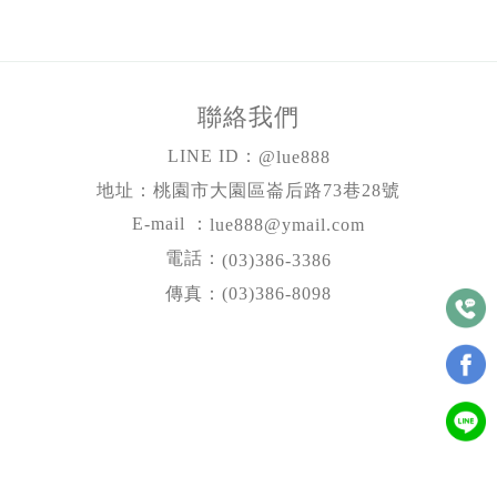
聯絡我們
LINE ID：
@lue888
地址：桃園市大園區崙后路73巷28號
E-mail ：
lue888@ymail.com
電話：
(03)386-3386
傳真：(03)386-8098