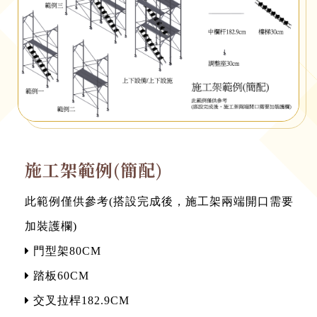
施工架範例(簡配)
此範例僅供參考(搭設完成後，施工架兩端開口需要
加裝護欄)
門型架80CM
踏板60CM
交叉拉桿182.9CM