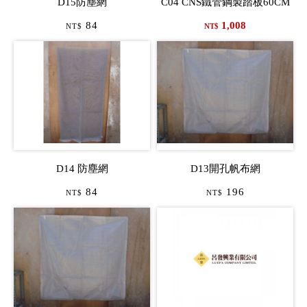
D15防塵網
C04 CNS鐵管鋼製踏板60CM
84
1,008
NT$
NT$
D14 防塵網
D13開孔帆布網
84
196
NT$
NT$