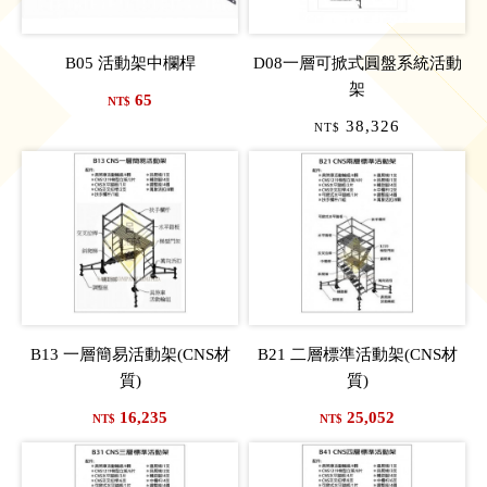
B05 活動架中欄桿
D08一層可掀式圓盤系統活動
架
65
NT$
38,326
NT$
B13 一層簡易活動架(CNS材
B21 二層標準活動架(CNS材
質)
質)
16,235
25,052
NT$
NT$